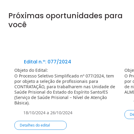
Próximas oportunidades para
você
Edital n.º: 077/2024
Objeto do Edital:
Obje
O Processo Seletivo Simplificado nº 077/2024, tem
O Pr
por objeto a seleção de profissionais para
por 
CONTRATAÇÃO, para trabalharem nas Unidade de
de n
Saúde Prisional do Estado do Espírito Santo/ES
ALM
(Serviço de Saúde Prisional – Ní­vel de Atenção
Básica).
18/10/2024 a 26/10/2024
De
Detalhes do edital