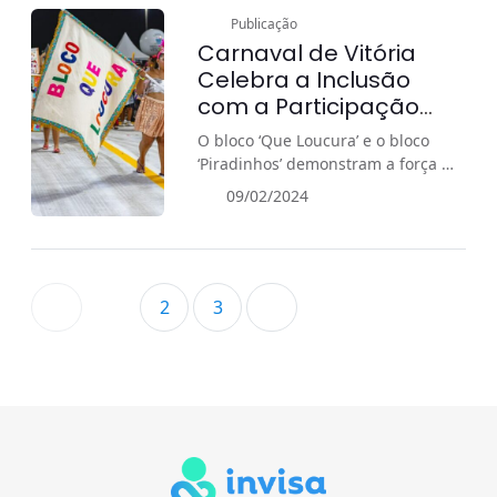
Publicação
Carnaval de Vitória
Celebra a Inclusão
com a Participação
Especial dos
O bloco ‘Que Loucura’ e o bloco
Moradores das
‘Piradinhos’ demonstram a força da
Residências
Diversidade e Inclusão Social no
09/02/2024
Terapêuticas
Carnaval.
1
2
3