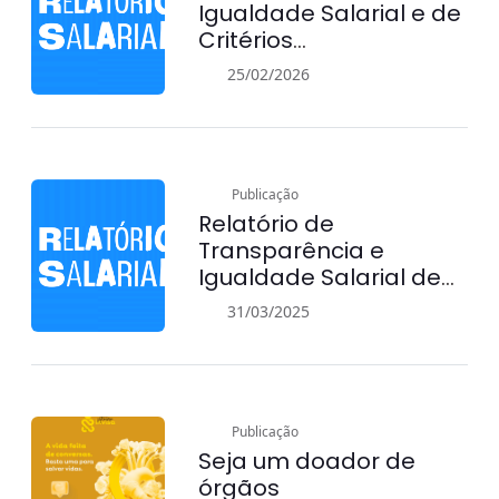
Igualdade Salarial e de
Critérios
Remuneratórios
25/02/2026
referente ao 1 ciclo de
2026
Publicação
Relatório de
Transparência e
Igualdade Salarial de
Mulheres e Homens – 1º
31/03/2025
Semestre 2025
Publicação
Seja um doador de
órgãos