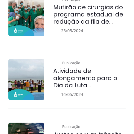
Mutirão de cirurgias do
programa estadual de
redução da fila de
espera
23/05/2024
Publicação
Atividade de
alongamento para o
Dia da Luta
Antimanicomial,
14/05/2024
realizado com o diretor
da UAA e o INVISA
Publicação