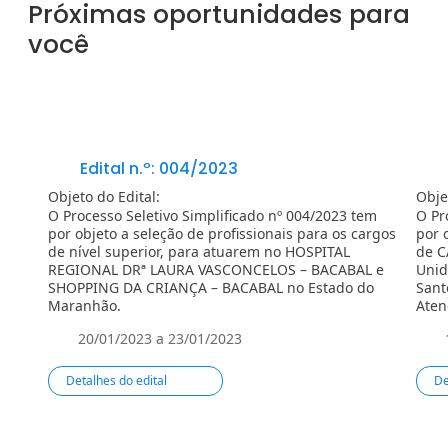
Próximas oportunidades para
você
Edital n.º: 004/2023
Objeto do Edital:
Obje
O Processo Seletivo Simplificado nº 004/2023 tem
O Pr
por objeto a seleção de profissionais para os cargos
por 
de ní­vel superior, para atuarem no HOSPITAL
de C
REGIONAL DRª LAURA VASCONCELOS – BACABAL e
Unid
SHOPPING DA CRIANÇA – BACABAL no Estado do
Sant
Maranhão.
Aten
20/01/2023 a 23/01/2023
Detalhes do edital
De