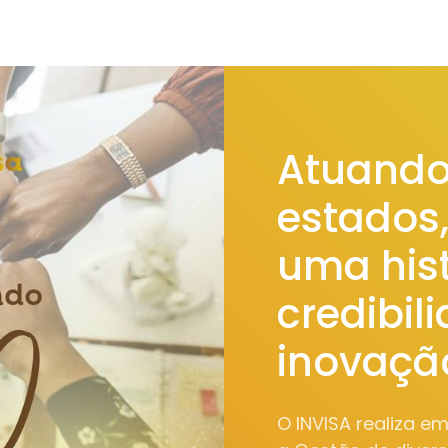
Atuando
estados
uma hist
credibil
inovaçã
O INVISA realiza e