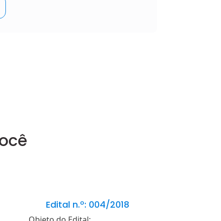
você
Edital n.º: 004/2018
Edital n.
Objeto do Edital:
Objeto do Edita