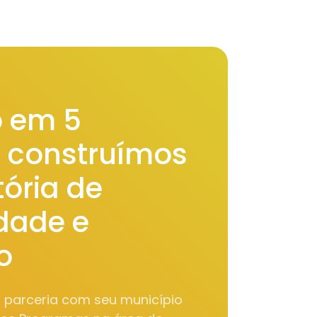
 em 5
, construímos
ória de
idade e
o
m parceria com seu município