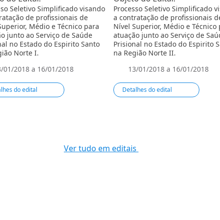
so Seletivo Simplificado visando
Processo Seletivo Simplificado v
ratação de profissionais de
a contratação de profissionais d
Superior, Médio e Técnico para
Nível Superior, Médio e Técnico
o junto ao Serviço de Saúde
atuação junto ao Serviço de Saú
nal no Estado do Espirito Santo
Prisional no Estado do Espirito 
ião Norte I.
na Região Norte II.
3/01/2018 a 16/01/2018
13/01/2018 a 16/01/2018
lhes do edital
Detalhes do edital
Ver tudo em editais