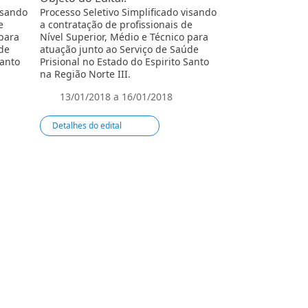
isando
Processo Seletivo Simplificado visando
Processo Seletivo
e
a contratação de profissionais de
a contratação de 
 para
Nível Superior, Médio e Técnico para
Nível Superior, M
de
atuação junto ao Serviço de Saúde
atuação junto ao
Santo
Prisional no Estado do Espirito Santo
Prisional no Esta
na Região Norte III.
na Região Sul.
13/01/2018 a 16/01/2018
13/01/2018 a
Detalhes do edital
Detalhes do edit