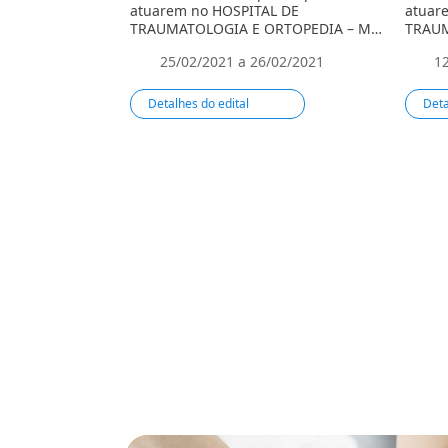
atuarem no HOSPITAL DE
atuar
TRAUMATOLOGIA E ORTOPEDIA – MA
TRAUM
e HOSPITAL Drª LAURA VASCONCELOS
e HOS
25/02/2021 a 26/02/2021
1
– BACABAL no Estado do Maranhão.
– BAC
Detalhes do edital
Deta