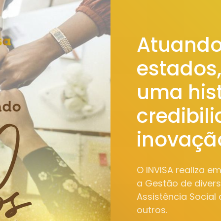
Atuando
estados
uma hist
credibil
inovaçã
O INVISA realiza e
a Gestão de diver
Assistência Social
outros.