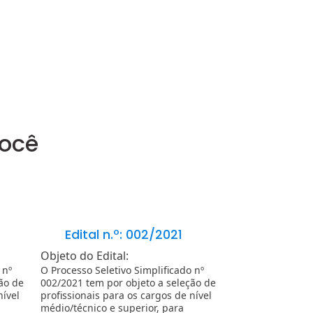
você
Edital n.º: 002/2021
Edital n.º
Objeto do Edital:
Objeto do Edita
 nº
O Processo Seletivo Simplificado nº
Processo Seletivo
ão de
002/2021 tem por objeto a seleção de
001/2021 para se
nível
profissionais para os cargos de nível
profissionais par
médio/técnico e superior, para
Unidades de Saúd