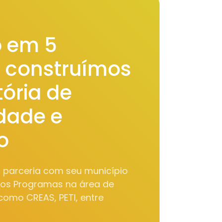
 em 5
, construímos
ória de
idade e
o
m parceria com seu município
sos Programas na área de
 como CREAS, PETI, entre