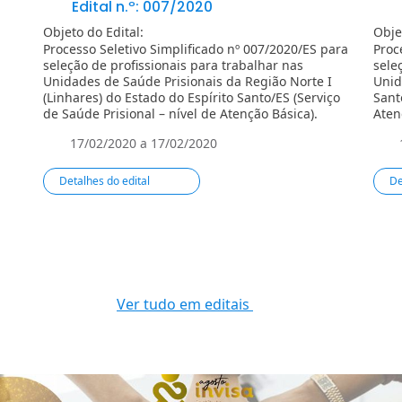
Edital n.º: 007/2020
Objeto do Edital:
Obje
Processo Seletivo Simplificado nº 007/2020/ES para
Proc
seleção de profissionais para trabalhar nas
sele
Unidades de Saúde Prisionais da Região Norte I
Unid
(Linhares) do Estado do Espí­rito Santo/ES (Serviço
Santo
de Saúde Prisional – ní­vel de Atenção Básica).
Aten
17/02/2020 a 17/02/2020
Detalhes do edital
De
Ver tudo em editais