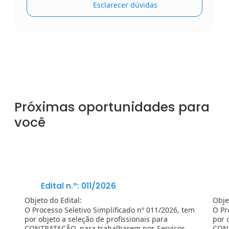
Esclarecer dúvidas
Próximas oportunidades para
você
Edital n.º: 011/2026
Objeto do Edital:
Obje
O Processo Seletivo Simplificado nº 011/2026, tem
O Pr
por objeto a seleção de profissionais para
por 
CONTRATAÇÃO, para trabalharem nos Serviços
CONT