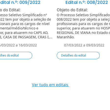
dital n.º: 009/2022
Edital n.º: 008/2022
o do Edital:
Objeto do Edital:
esso Seletivo Simplificado nº
O Processo Seletivo Simplificado
22 tem por objeto a seleção de
008/2022 tem por objeto a seleç
sionais para os cargos de nível
profissionais para os cargos de 
mental/médio/técnico e
superior, para atuarem no HOSP
or, para atuarem no CAPS AD,
REGIONAL DE VIANA no Estado 
I, CASA DE PASSAGEM, CRAS I,
Maranhão.
I, CRAS III, CREAS e PETI DO
4/03/2022 a 16/03/2022
07/03/2022 a 09/03/2022
ÍPIO DE ALMIRANTE
DARÉ/PR.
lhes do edital
Detalhes do edital
Ver tudo em editais