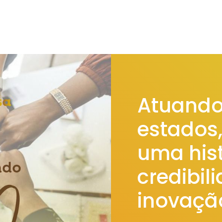
Atuando
estados
uma hist
credibil
inovaçã