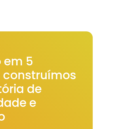
 em 5
, construímos
ória de
idade e
o