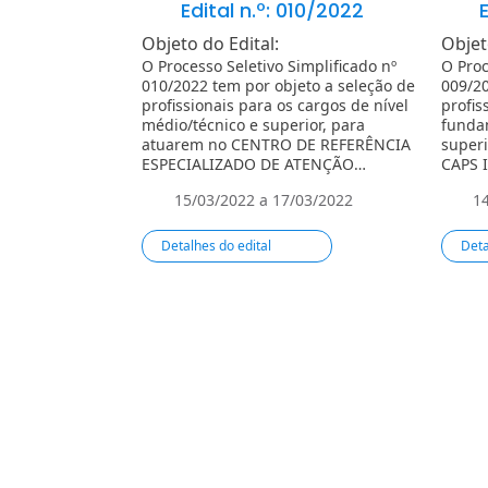
Edital n.º: 010/2022
E
Objeto do Edital:
Objet
O Processo Seletivo Simplificado nº
O Proc
010/2022 tem por objeto a seleção de
009/20
profissionais para os cargos de ní­vel
profis
médio/técnico e superior, para
funda
atuarem no CENTRO DE REFERÊNCIA
superi
ESPECIALIZADO DE ATENÇÃO
CAPS I
INTEGRAL À SAUDE DA PESSOA IDOSA
CRAS I
15/03/2022 a 17/03/2022
1
– CREAISPI no Estado do Maranhão.
MUNIC
TAMAN
Detalhes do edital
Deta