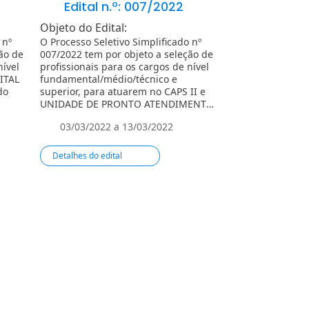
Edital n.º: 007/2022
Edital n.
Objeto do Edital:
Objeto do Edita
 nº
O Processo Seletivo Simplificado nº
O Processo Seleti
ão de
007/2022 tem por objeto a seleção de
006/2022, tem po
nível
profissionais para os cargos de nível
profissionais p
ITAL
fundamental/médio/técnico e
formação de CAD
do
superior, para atuarem no CAPS II e
para trabalhare
UNIDADE DE PRONTO ATENDIMENTO
Saúde Prisionais 
DO MUNICÍPIO DE ALMIRANTE
Santo/ES (Serviço
03/03/2022 a 13/03/2022
24/02/2022 a
TAMANDARÉ/PR.
Nível de Atenção 
Detalhes do edital
Detalhes do edit