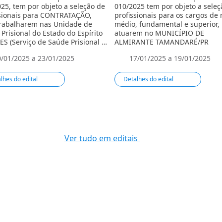
25, tem por objeto a seleção de
010/2025 tem por objeto a seleç
ssionais para CONTRATAÇÃO,
profissionais para os cargos de 
trabalharem nas Unidade de
médio, fundamental e superior,
Prisional do Estado do Espírito
atuarem no MUNICÍPIO DE
ES (Serviço de Saúde Prisional –
ALMIRANTE TAMANDARÉ/PR
 de Atenção Básica).
0/01/2025 a 23/01/2025
17/01/2025 a 19/01/2025
lhes do edital
Detalhes do edital
Ver tudo em editais