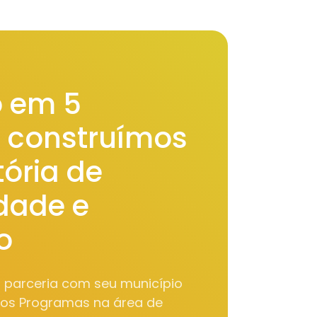
 em 5
, construímos
ória de
idade e
o
m parceria com seu município
sos Programas na área de