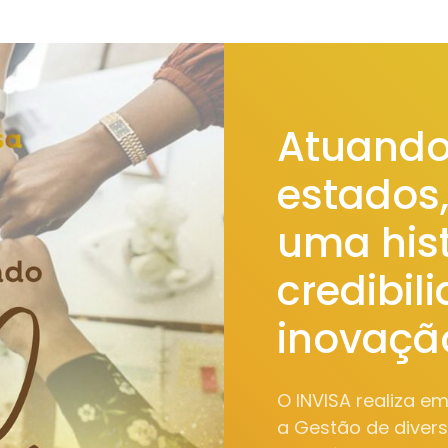
Atuando
estados
uma hist
credibil
inovaçã
O INVISA realiza e
a Gestão de diver