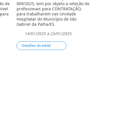
ão de
009/2025, tem por objeto a seleção de
008/2025, tem po
nível
profissionais para CONTRATAÇÃO,
profissionais p
 para
para trabalharem nas Unidade
para trabalharem
Hospitalar do Município de São
Residenciais Ter
Gabriel da Palha/ES.
do Espírito Santo
14/01/2025 a 23/01/2025
14/01/2025 a
Detalhes do edital
Detalhes do edit