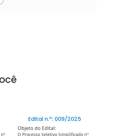
você
Edital n.º: 009/2025
Edital n.
Objeto do Edital:
Objeto do Edita
 nº
O Processo Seletivo Simplificado nº
O Processo Seleti