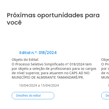
Próximas oportunidades para
você
Edital n.º: 018/2024
Objeto do Edital:
Obje
O Processo Seletivo Simplificado nº 018/2024 tem
O Pr
por objeto a seleção de profissionais para os cargos
por 
de nível superior, para atuarem no CAPS AD NO
de n
MUNICÍPIO DE ALMIRANTE TAMANDARÉ/PR.
MUN
10/04/2024 a 15/04/2024
Detalhes do edital
De