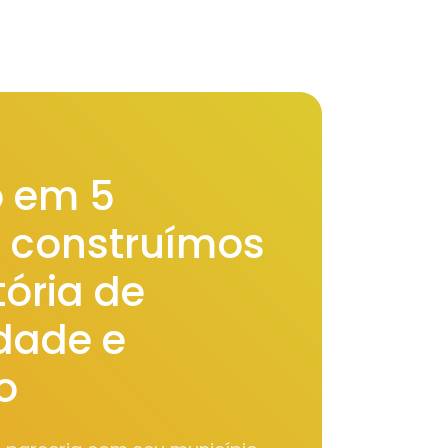
 em 5
, construímos
ória de
idade e
o