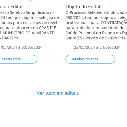
o do Edital:
Objeto do Edital:
esso Seletivo Simplificado nº
O Processo Seletivo Simplificado
24 tem por objeto a seleção de
030/2024, tem por objeto a sele
sionais para os cargos de nível
profissionais para CONTRATAÇÃ
or, para atuarem no CRAS II E
para trabalharem nas Unidade 
II MUNICÍPIO DE ALMIRANTE
Saúde Prisional do Estado do Esp
DARÉ/PR.
Santo/ES (Serviço de Saúde Prisi
Ní­vel de Atenção Básica).
7/05/2024 a 30/05/2024
22/05/2024 a 24/05/2024
lhes do edital
Detalhes do edital
Ver tudo em editais