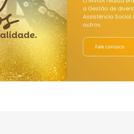
O INVISA realiza e
a Gestão de diver
Assistência Social
outros.
Fale conosco