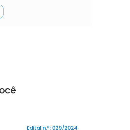
você
Edital n.º: 029/2024
Edital n.