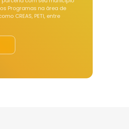
m parceria com seu município
sos Programas na área de
 como CREAS, PETI, entre