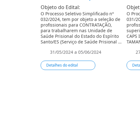
Objeto do Edital:
Objet
O Processo Seletivo Simplificado nº
O Proc
032/2024, tem por objeto a seleção de
031/20
profissionais para CONTRATAÇÃO,
profis
para trabalharem nas Unidade de
superi
Saúde Prisional do Estado do Espírito
CAPS 
Santo/ES (Serviço de Saúde Prisional –
TAMAN
Ní­vel de Atenção Básica).
31/05/2024 a 05/06/2024
2
Detalhes do edital
Deta