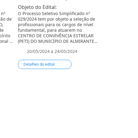
Objeto do Edital:
Objeto do Edita
 nº
O Processo Seletivo Simplificado nº
O Processo Seleti
ção de
029/2024 tem por objeto a seleção de
028/2024, tem po
O,
profissionais para os cargos de nível
profissionais p
de
fundamental, para atuarem no
para trabalhare
írito
CENTRO DE CONVIVÊNCIA ESTRELAR
Saúde Prisional d
onal –
(PETI) DO MUNICÍPIO DE ALMIRANTE
Santo/ES (Serviço
TAMANDARÉ/PR.
Ní­vel de Atenção
20/05/2024 a 24/05/2024
20/05/2024 a
Detalhes do edital
Detalhes do edit