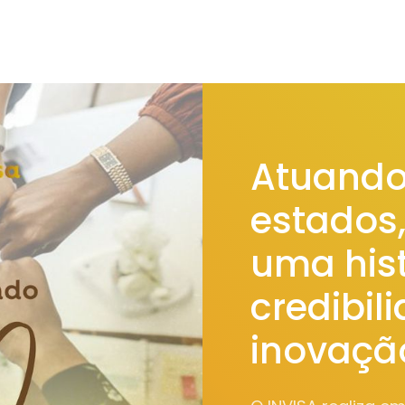
Atuando
estados
uma hist
credibil
inovaçã