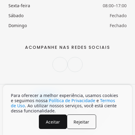
Sexta-feira
08:00–17:00
Sábado
Fechado
Domingo
Fechado
ACOMPANHE NAS REDES SOCIAIS
Para oferecer a melhor experiência, usamos cookies
Claro
Escuro
Auto
e seguimos nossa
Política de Privacidade
e
Termos
de Uso
. Ao utilizar nossos serviços, você está ciente
dessa funcionalidade.
Início
Política de privacidade
Termos de Uso
Aceitar
Rejeitar
© 2026 INVISA. Todos os direitos reservados.
Desenvolvido por
Menin