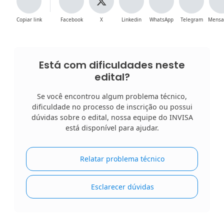
Copiar link
Facebook
X
Linkedin
WhatsApp
Telegram
Mensa
Está com dificuldades neste
edital?
Se você encontrou algum problema técnico,
dificuldade no processo de inscrição ou possui
dúvidas sobre o edital, nossa equipe do INVISA
está disponível para ajudar.
Relatar problema técnico
Esclarecer dúvidas