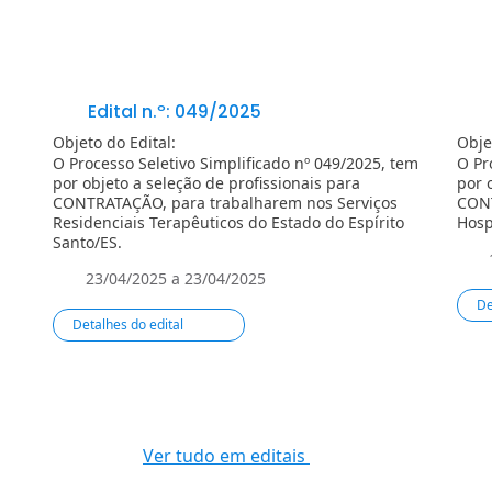
Edital n.º: 049/2025
Objeto do Edital:
Obje
O Processo Seletivo Simplificado nº 049/2025, tem
O Pr
por objeto a seleção de profissionais para
por 
CONTRATAÇÃO, para trabalharem nos Serviços
CONT
Residenciais Terapêuticos do Estado do Espírito
Hosp
Santo/ES.
23/04/2025 a 23/04/2025
De
Detalhes do edital
Ver tudo em editais