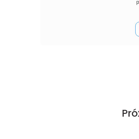
p
Pró