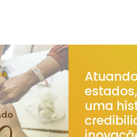
Atuando
estados
uma hist
credibil
inovaçã