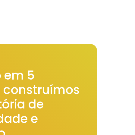
 em 5
, construímos
ória de
idade e
o