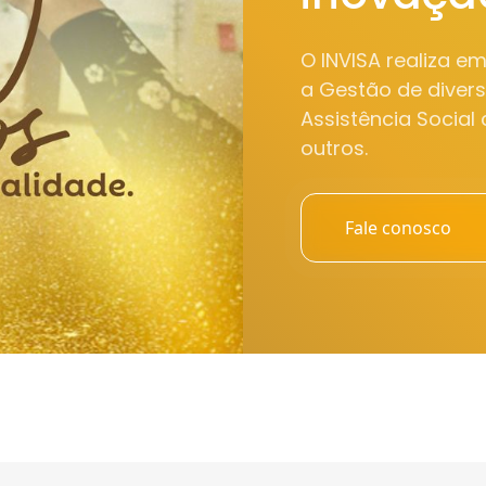
O INVISA realiza e
a Gestão de diver
Assistência Social
outros.
Fale conosco