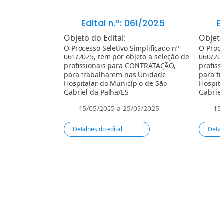
Edital n.º: 061/2025
E
Objeto do Edital:
Objet
O Processo Seletivo Simplificado nº
O Proc
061/2025, tem por objeto a seleção de
060/20
profissionais para CONTRATAÇÃO,
profi
para trabalharem nas Unidade
para 
Hospitalar do Município de São
Hospit
Gabriel da Palha/ES
Gabrie
15/05/2025 a 25/05/2025
1
Detalhes do edital
Deta