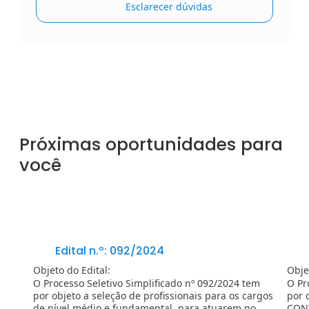
Esclarecer dúvidas
Próximas oportunidades para
você
Edital n.º: 092/2024
Objeto do Edital:
Obje
O Processo Seletivo Simplificado nº 092/2024 tem
O Pr
por objeto a seleção de profissionais para os cargos
por 
de nível médio e fundamental, para atuarem no
CONT