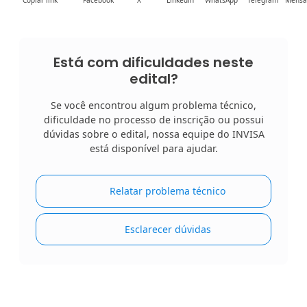
Copiar link
Facebook
X
Linkedin
WhatsApp
Telegram
Mensa
Está com dificuldades neste
edital?
Se você encontrou algum problema técnico,
dificuldade no processo de inscrição ou possui
dúvidas sobre o edital, nossa equipe do INVISA
está disponível para ajudar.
Relatar problema técnico
Esclarecer dúvidas