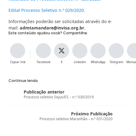
Edital Processo Seletivo n.º 029/2020.
Informações poderão ser solicitadas através do e-
mail:
admtamandare
@invisa.org.br
.
Este conteúdo ajudou você? Compartilhe.
Copiar link
Facebook
X
Linkedin
WhatsApp
Telegram
Mensa
Continue lendo
Publicação anterior
Processo seletivo Sejus/ES – n.º 030/2019
Próximo Publicação
Processo seletivo Maranhão – n.º 031/2020