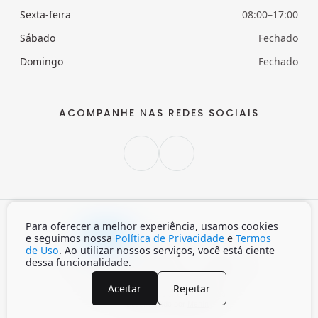
Sexta-feira
08:00–17:00
Sábado
Fechado
Domingo
Fechado
ACOMPANHE NAS REDES SOCIAIS
Para oferecer a melhor experiência, usamos cookies
Claro
Escuro
Auto
e seguimos nossa
Política de Privacidade
e
Termos
de Uso
. Ao utilizar nossos serviços, você está ciente
dessa funcionalidade.
Início
Política de privacidade
Termos de Uso
Aceitar
Rejeitar
© 2026 INVISA. Todos os direitos reservados.
Desenvolvido por
Menin