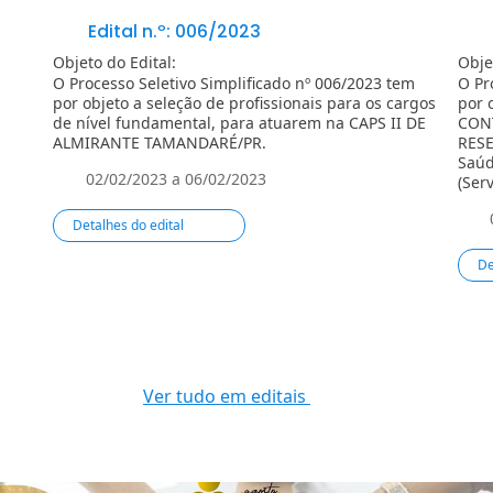
Edital n.º: 006/2023
Objeto do Edital:
Obje
O Processo Seletivo Simplificado nº 006/2023 tem
O Pr
por objeto a seleção de profissionais para os cargos
por 
de nível fundamental, para atuarem na CAPS II DE
CONT
ALMIRANTE TAMANDARÉ/PR.
RESE
Saúd
02/02/2023 a 06/02/2023
(Ser
Básic
Detalhes do edital
De
Ver tudo em editais