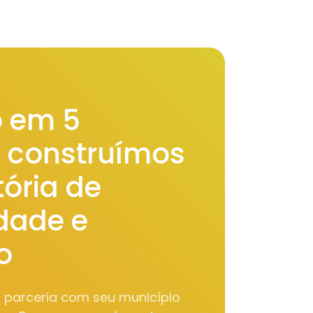
 em 5
, construímos
ória de
idade e
o
m parceria com seu município