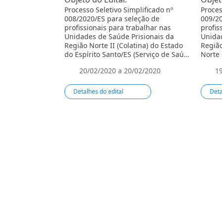
Processo Seletivo Simplificado nº
Proces
008/2020/ES para seleção de
009/20
profissionais para trabalhar nas
profis
Unidades de Saúde Prisionais da
Unidad
Região Norte II (Colatina) do Estado
Região
do Espírito Santo/ES (Serviço de Saúde
Norte 
Prisional – nível de Atenção Básica).
Estado
20/02/2020 a 20/02/2020
1
de Saú
Básica
Detalhes do edital
Deta