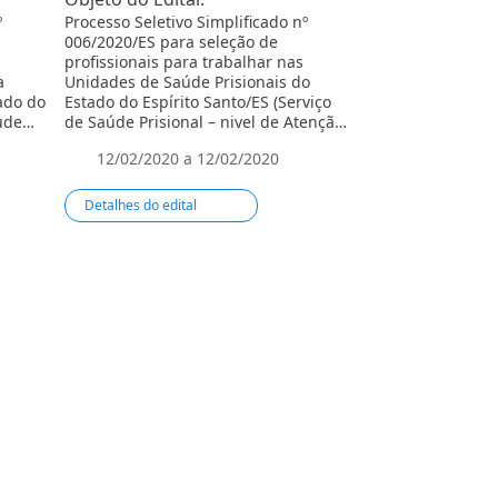
º
Processo Seletivo Simplificado nº
Processo Seletivo
006/2020/ES para seleção de
005/2020/ES para
profissionais para trabalhar nas
profissionais par
a
Unidades de Saúde Prisionais do
Unidades de Saúd
tado do
Estado do Espírito Santo/ES (Serviço
Estado do Espírit
aúde
de Saúde Prisional – ni­vel de Atenção
de Saúde Prisiona
ca).
Básica).
Básica).
12/02/2020 a 12/02/2020
04/02/2020 a
Detalhes do edital
Detalhes do edit