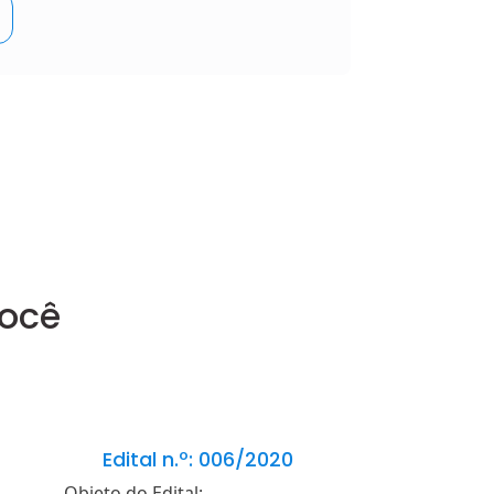
você
Edital n.º: 006/2020
Edital n.
Objeto do Edital:
Objeto do Edita