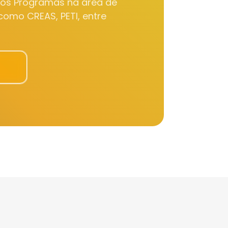
sos Programas na área de
 como CREAS, PETI, entre