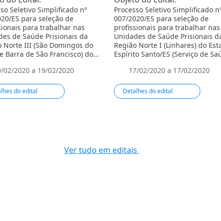
so Seletivo Simplificado nº
Processo Seletivo Simplificado n
20/ES para seleção de
007/2020/ES para seleção de
sionais para trabalhar nas
profissionais para trabalhar nas
es de Saúde Prisionais da
Unidades de Saúde Prisionais d
 Norte III (São Domingos do
Região Norte I (Linhares) do Es
e Barra de São Francisco) do
Espí­rito Santo/ES (Serviço de S
 do Espírito Santo/ES (Serviço
Prisional – ní­vel de Atenção Bási
9/02/2020 a 19/02/2020
17/02/2020 a 17/02/2020
de Prisional – nível de Atenção
).
lhes do edital
Detalhes do edital
Ver tudo em editais