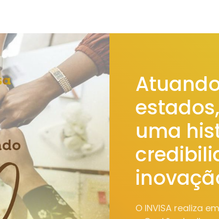
Atuando
estados
uma hist
credibil
inovaçã
O INVISA realiza e